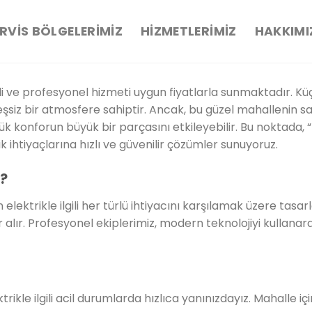
RVIS BÖLGELERIMIZ
HIZMETLERIMIZ
HAKKIMI
eli ve profesyonel hizmeti uygun fiyatlarla sunmaktadır. K
eşsiz bir atmosfere sahiptir. Ancak, bu güzel mahallenin sa
ünlük konforun büyük bir parçasını etkileyebilir. Bu noktada,
 ihtiyaçlarına hızlı ve güvenilir çözümler sunuyoruz.
r?
elektrikle ilgili her türlü ihtiyacını karşılamak üzere tasarl
r. Profesyonel ekiplerimiz, modern teknolojiyi kullanarak,
ktrikle ilgili acil durumlarda hızlıca yanınızdayız. Mahall