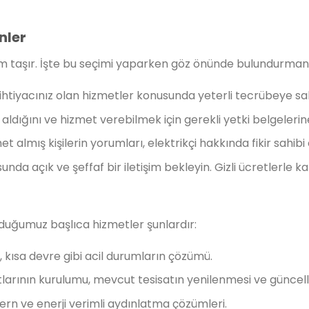
nler
nem taşır. İşte bu seçimi yaparken göz önünde bulundurman
izin ihtiyacınız olan hizmetler konusunda yeterli tecrübeye s
imi aldığını ve hizmet verebilmek için gerekli yetki belgele
t almış kişilerin yorumları, elektrikçi hakkında fikir sahibi
nda açık ve şeffaf bir iletişim bekleyin. Gizli ücretlerle ka
duğumuz başlıca hizmetler şunlardır:
ri, kısa devre gibi acil durumların çözümü.
satlarının kurulumu, mevcut tesisatın yenilenmesi ve güncel
dern ve enerji verimli aydınlatma çözümleri.