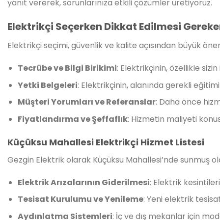
yanıt vererek, sorunlarınıza etkili çözümler üretiyoruz.
Elektrikçi Seçerken Dikkat Edilmesi Gereke
Elektrikçi seçimi, güvenlik ve kalite açısından büyük ö
Tecrübe ve Bilgi Birikimi
: Elektrikçinin, özellikle s
Yetki Belgeleri
: Elektrikçinin, alanında gerekli eğit
Müşteri Yorumları ve Referanslar
: Daha önce hizme
Fiyatlandırma ve Şeffaflık
: Hizmetin maliyeti konusu
Küçüksu Mahallesi Elektrikçi Hizmet Listesi
Gezgin Elektrik olarak Küçüksu Mahallesi’nde sunmuş ol
Elektrik Arızalarının Giderilmesi
: Elektrik kesintile
Tesisat Kurulumu ve Yenileme
: Yeni elektrik tesi
Aydınlatma Sistemleri
: İç ve dış mekanlar için mo