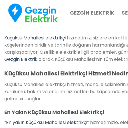
İçeriğe
atla
GEZGIN ELEKTRIK
SE
Küçüksu Mahallesi elektrikçi
hizmetimiz, sizlere en kalit
köşelerinden biridir ve tarih ile doğanın harmanlandığı 
karşılaşabiliyor. Özellikle elektrikle ilgili problemler, g
Gezgin Elektrik
olarak, Küçüksu Mahallesi’nin tüm elektrik
Küçüksu Mahallesi Elektrikçi Hizmeti Nedi
Küçüksu Mahallesi elektrikçi hizmeti, mahalle sakinlerinin 
kurulumu, bakım ve onarım hizmetleri bu kapsamda yer alı
gelmesini sağlar.
En Yakın Küçüksu Mahallesi Elektrikçi
“
En yakın Küçüksu Mahallesi elektrikçi
” hizmetimizle, ele