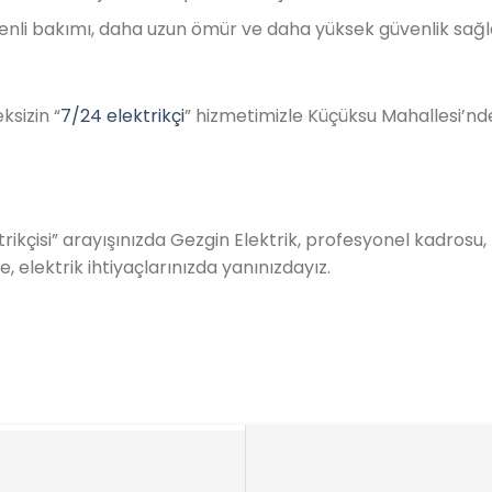
düzenli bakımı, daha uzun ömür ve daha yüksek güvenlik sağl
ksizin “
7/24 elektrikçi
” hizmetimizle Küçüksu Mahallesi’nde h
rikçisi” arayışınızda Gezgin Elektrik, profesyonel kadros
, elektrik ihtiyaçlarınızda yanınızdayız.