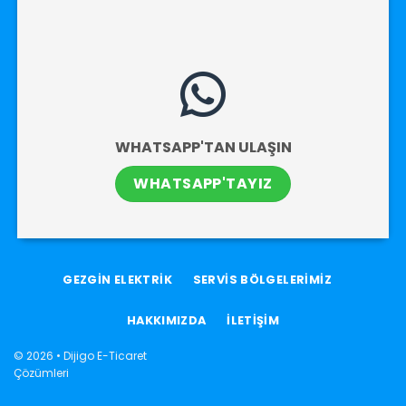
WHATSAPP'TAN ULAŞIN
WHATSAPP'TAYIZ
GEZGİN ELEKTRİK
SERVİS BÖLGELERİMİZ
HAKKIMIZDA
İLETİŞİM
© 2026 •
Dijigo E-Ticaret
Çözümleri