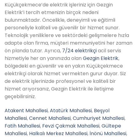
Küçükçekmece’de elektrik işleriniz için Gezgin
Elektrik’i tercih etmenizin birçok nedeni
bulunmaktadır. Öncelikle, deneyimli ve eğitimli
personeliyle kaliteli ve güvenilir bir hizmet sunar.
Teknolojik yeniliklere ve sektördeki gelişmelere hızla
adapte olan firma, müşteri memnuniyetini her zaman
ön planda tutar. Ayrıca,
7/24 elektrikçi
acil servis
hizmetiyle her an yanınızda olan
Gezgin Elektrik
,
bölgedeki en güvenilir ve en yakın Küçükçekmece
elektrikçi olarak hizmet vermekten gurur duyar. Siz
de elektrik işlerinizde profesyonel ve kaliteli bir
hizmet arıyorsanız, Gezgin Elektrik ile iletişime
geçebilirsiniz.
Atakent Mahallesi
,
Atatürk Mahallesi
,
Beşyol
Mahallesi
,
Cennet Mahallesi
,
Cumhuriyet Mahallesi
,
Fatih Mahallesi
,
Fevzi Çakmak Mahallesi
,
Gültepe
Mahallesi
,
Halkalı Merkez Mahallesi
,
İnönü Mahallesi
,