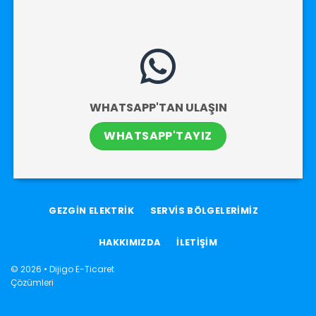
WHATSAPP'TAN ULAŞIN
WHATSAPP'TAYIZ
GEZGİN ELEKTRİK
SERVİS BÖLGELERİMİZ
HAKKIMIZDA
İLETİŞİM
© 2026 •
Dijigo E-Ticaret
Çözümleri