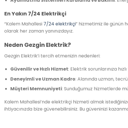
Aydınlatma Sistemleri Kurulumu ve Bakımı
: Ener
En Yakın 7/24 Elektrikçi
“Kalem Mahallesi
7/24 elektrikçi
” hizmetimiz ile günün h
olarak her zaman yanınızdayız.
Neden Gezgin Elektrik?
Gezgin Elektrik’i tercih etmenizin nedenleri:
Güvenilir ve Hızlı Hizmet
: Elektrik sorunlarınıza hız
Deneyimli ve Uzman Kadro
: Alanında uzman, tecrübe
Müşteri Memnuniyeti
: Sunduğumuz hizmetlerde mü
Kalem Mahallesi’nde elektrikçi hizmeti almak istediğinizde
ihtiyacınızda bize güvenebilirsiniz. Bu güveninizi kazanm