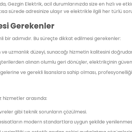
nda, Gezgin Elektrik, acil durumlarınızda size en hızlı ve e
 kısa sürede adresinize ulaşır ve elektrikle ilgili her türlü 
esi Gerekenler
li bir adımıdır. Bu süreçte dikkat edilmesi gerekenler:
im ve uzmanlık düzeyi, sunacağı hizmetin kalitesini doğrudan
rilerden alınan olumlu geri dönüşler, elektrikçinin güvenili
elgelerine ve gerekli lisanslara sahip olması, profesyonelliğ
 hizmetler arasında:
devreler gibi teknik sorunların çözülmesi.
i tesisatların modern standartlara uygun şekilde yenilenmes