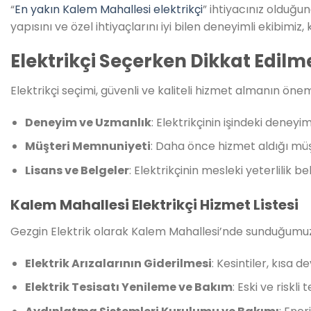
“
En yakın Kalem Mahallesi elektrikçi
” ihtiyacınız olduğu
yapısını ve özel ihtiyaçlarını iyi bilen deneyimli ekibimiz,
Elektrikçi Seçerken Dikkat Edilm
Elektrikçi seçimi, güvenli ve kaliteli hizmet almanın önem
Deneyim ve Uzmanlık
: Elektrikçinin işindeki deney
Müşteri Memnuniyeti
: Daha önce hizmet aldığı müşte
Lisans ve Belgeler
: Elektrikçinin mesleki yeterlilik b
Kalem Mahallesi Elektrikçi Hizmet Listesi
Gezgin Elektrik olarak Kalem Mahallesi’nde sunduğumuz
Elektrik Arızalarının Giderilmesi
: Kesintiler, kısa 
Elektrik Tesisatı Yenileme ve Bakım
: Eski ve riskl