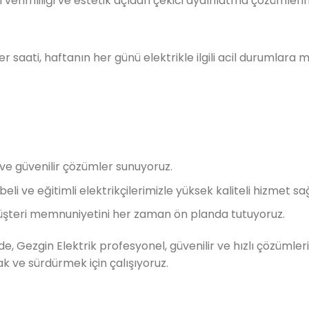
ji verimliliği ve estetik açıdan çekici aydınlatma çözümler
er saati, haftanın her günü elektrikle ilgili acil durumlara
lı ve güvenilir çözümler sunuyoruz.
li ve eğitimli elektrikçilerimizle yüksek kaliteli hizmet sa
şteri memnuniyetini her zaman ön planda tutuyoruz.
, Gezgin Elektrik profesyonel, güvenilir ve hızlı çözümleriyl
ak ve sürdürmek için çalışıyoruz.