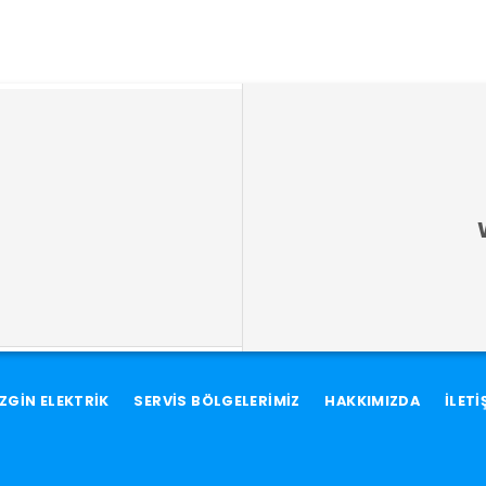
ZGİN ELEKTRİK
SERVİS BÖLGELERİMİZ
HAKKIMIZDA
İLETİ