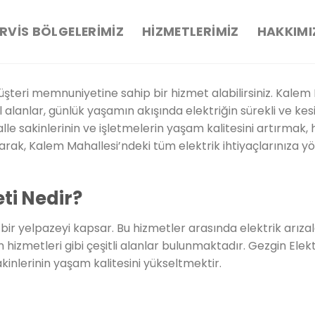
RVIS BÖLGELERIMIZ
HIZMETLERIMIZ
HAKKIMI
eri memnuniyetine sahip bir hizmet alabilirsiniz. Kalem Ma
yal alanlar, günlük yaşamın akışında elektriğin sürekli ve k
e sakinlerinin ve işletmelerin yaşam kalitesini artırmak, he
arak, Kalem Mahallesi’ndeki tüm elektrik ihtiyaçlarınıza yön
ti Nedir?
ir yelpazeyi kapsar. Bu hizmetler arasında elektrik arızalar
hizmetleri gibi çeşitli alanlar bulunmaktadır. Gezgin Elek
akinlerinin yaşam kalitesini yükseltmektir.