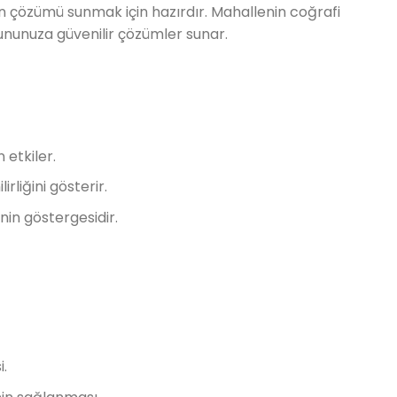
tkin çözümü sunmak için hazırdır. Mahallenin coğrafi
sorununuza güvenilir çözümler sunar.
 etkiler.
rliğini gösterir.
inin göstergesidir.
i.