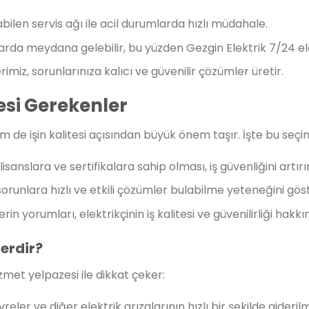
ilen servis ağı ile acil durumlarda hızlı müdahale.
rda meydana gelebilir, bu yüzden Gezgin Elektrik 7/24 ele
imiz, sorunlarınıza kalıcı ve güvenilir çözümler üretir.
esi Gerekenler
 de işin kalitesi açısından büyük önem taşır. İşte bu seç
isanslara ve sertifikalara sahip olması, iş güvenliğini artırır
sorunlara hızlı ve etkili çözümler bulabilme yeteneğini göst
n yorumları, elektrikçinin iş kalitesi ve güvenilirliği hakkınd
lerdir?
zmet yelpazesi ile dikkat çeker:
vreler ve diğer elektrik arızalarının hızlı bir şekilde giderilm