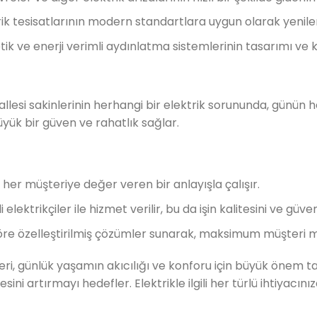
rik tesisatlarının modern standartlara uygun olarak yenil
tik ve enerji verimli aydınlatma sistemlerinin tasarımı ve 
allesi sakinlerinin herhangi bir elektrik sorununda, günün h
üyük bir güven ve rahatlık sağlar.
e her müşteriye değer veren bir anlayışla çalışır.
ktrikçiler ile hizmet verilir, bu da işin kalitesini ve güvenli
öre özelleştirilmiş çözümler sunarak, maksimum müşteri 
eri, günlük yaşamın akıcılığı ve konforu için büyük önem ta
i artırmayı hedefler. Elektrikle ilgili her türlü ihtiyacınızd