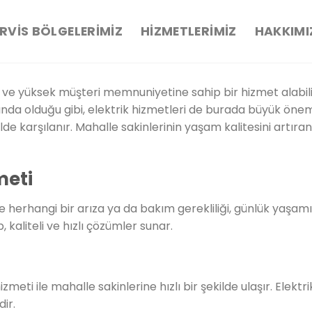
RVIS BÖLGELERIMIZ
HIZMETLERIMIZ
HAKKIMI
ilir ve yüksek müşteri memnuniyetine sahip bir hizmet alabili
nda olduğu gibi, elektrik hizmetleri de burada büyük önem ta
ilde karşılanır. Mahalle sakinlerinin yaşam kalitesini artıran
meti
 herhangi bir arıza ya da bakım gerekliliği, günlük yaşamı 
, kaliteli ve hızlı çözümler sunar.
hizmeti ile mahalle sakinlerine hızlı bir şekilde ulaşır. Elekt
dir.