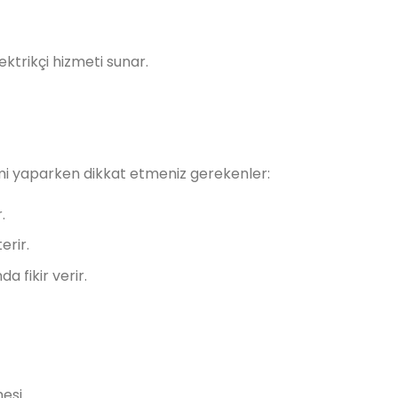
ktrikçi hizmeti sunar.
imi yaparken dikkat etmeniz gerekenler:
.
erir.
a fikir verir.
esi.