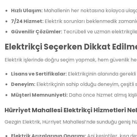
Hızlı Ulaşım:
Mahallenin her noktasına kolayca ulaşab
7/24 Hizmet:
Elektrik sorunları beklenmedik zamanla
Güvenilir Çözümler:
Tecrübeli ve uzman elektrikçiler
Elektrikçi Seçerken Dikkat Edilm
Elektrik işlerinde doğru seçim yapmak, hem güvenlik hem
Lisans ve Sertifikalar:
Elektrikçinin alanında gerekli l
Deneyim:
Elektrikçinin sahip olduğu deneyim, çeşitli 
Müşteri Memnuniyeti:
Daha önce hizmet almış kişileri
Hürriyet Mahallesi Elektrikçi Hizmetleri Ne
Gezgin Elektrik, Hürriyet Mahallesi’nde sunduğu geniş hi
Elektrik Arızalarının Onarımı:
Ani kesintiler, kısa de