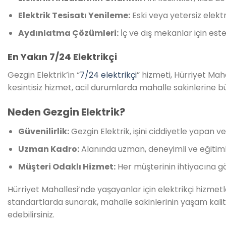
Elektrik Tesisatı Yenileme:
Eski veya yetersiz elekt
Aydınlatma Çözümleri:
İç ve dış mekanlar için este
En Yakın 7/24 Elektrikçi
Gezgin Elektrik’in “
7/24 elektrikçi
” hizmeti, Hürriyet Mah
kesintisiz hizmet, acil durumlarda mahalle sakinlerine b
Neden Gezgin Elektrik?
Güvenilirlik:
Gezgin Elektrik, işini ciddiyetle yapan v
Uzman Kadro:
Alanında uzman, deneyimli ve eğitimli ele
Müşteri Odaklı Hizmet:
Her müşterinin ihtiyacına g
Hürriyet Mahallesi’nde yaşayanlar için elektrikçi hizmetl
standartlarda sunarak, mahalle sakinlerinin yaşam kalitesin
edebilirsiniz.