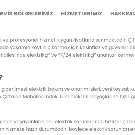
RVIS BÖLGELERIMIZ
HIZMETLERIMIZ
HAKKIMI
li ve profesyonel hizmeti uygun fiyatlarla sunmaktadır. Çif
lede yaşamın keyfini çıkarmak için kesintisiz ve güvenilir e
hallesi’nde elektrikçi” ve “7/24 elektrikçi” anahtar kelimel
?
ın giderilmesi, elektrik bakım ve onarım işleri, yeni tesisa
Çiftalan Mahallesi’ndeki tüm elektrik ihtiyaçlarına hızlı, g
llede yaşayanların acil elektrik sorunlarında hızlı bir çöz
ndan hizmete hazır durumdadır, böylece elektrik sorunları 