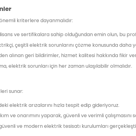
nler
n önemli kriterlere dayanmalıdır:
i lisans ve sertifikalara sahip olduğundan emin olun, bu prof
ktrikçi, çeşitli elektrik sorunlarını çözme konusunda daha y
en alınan geri bildirimler, hizmet kalitesi hakkında fikir ver
ma, elektrik sorunları için her zaman ulaşılabilir olmalıdır.
leri sunar:
zdeki elektrik arızalarını hızla tespit edip gideriyoruz.
 bakım ve onarımını yaparak, güvenli ve verimli çalışmasını s
n güvenli ve modern elektrik tesisatı kurulumları gerçekleşti