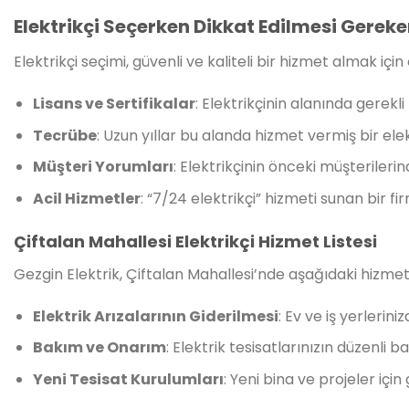
Elektrikçi Seçerken Dikkat Edilmesi Gereke
Elektrikçi seçimi, güvenli ve kaliteli bir hizmet almak içi
Lisans ve Sertifikalar
: Elektrikçinin alanında gerekl
Tecrübe
: Uzun yıllar bu alanda hizmet vermiş bir ele
Müşteri Yorumları
: Elektrikçinin önceki müşterilerind
Acil Hizmetler
: “7/24 elektrikçi” hizmeti sunan bir fir
Çiftalan Mahallesi Elektrikçi Hizmet Listesi
Gezgin Elektrik, Çiftalan Mahallesi’nde aşağıdaki hizmet
Elektrik Arızalarının Giderilmesi
: Ev ve iş yerlerini
Bakım ve Onarım
: Elektrik tesisatlarınızın düzenli
Yeni Tesisat Kurulumları
: Yeni bina ve projeler içi