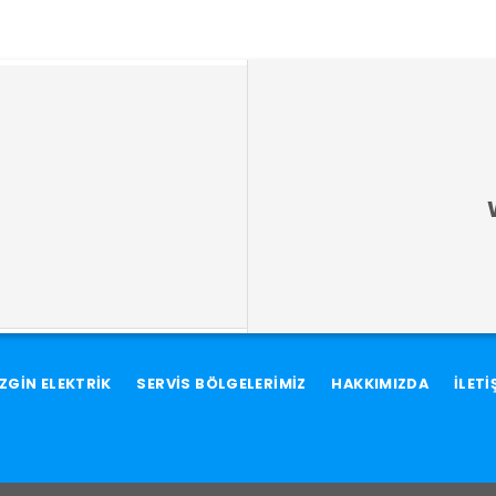
ZGİN ELEKTRİK
SERVİS BÖLGELERİMİZ
HAKKIMIZDA
İLETİ