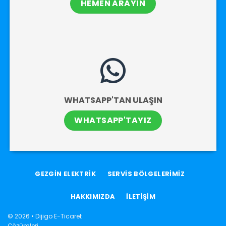
HEMEN ARAYIN
WHATSAPP'TAN ULAŞIN
WHATSAPP'TAYIZ
GEZGİN ELEKTRİK
SERVİS BÖLGELERİMİZ
HAKKIMIZDA
İLETİŞİM
© 2026 •
Dijigo E-Ticaret
Çözümleri